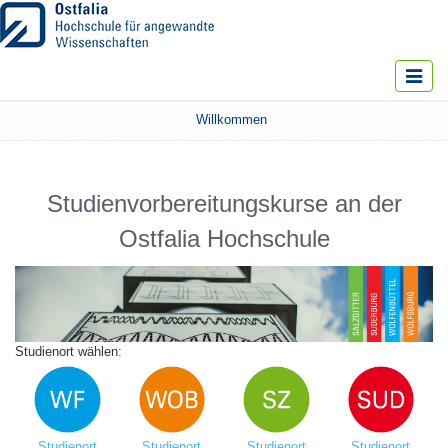
Toggle
navigat
Willkommen
Studienvorbereitungskurse an der
Ostfalia Hochschule
Studienort wählen:
Studienort
Studienort
Studienort
Studienort